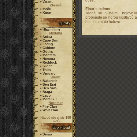
quest:
» Varant
Zbraně
Ejnar's helmet
» Meče
» Kuše
Jedná se o helmu bojovníka 
probojujte se horou kostlivců a
helmu a máte hotovo.
» Hlavní linie
Myrtana
» Ardea
» Cape Dun
» Faring
» Geldern
» Gotha
» Montera
» Nemora
» Reddock
» Silden
» Trelis
» Vengard
Varant
» Bakaresh
» Ben Erai
» Ben Sala
» Braga
» Lago
» Mora Sul
Nordmar
» Fire Clan
» Wolf Clan
Návod obsahuje
188
úkolů
» Demo