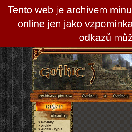
Tento web je archivem minul
online jen jako vzpomínka
odkazů může
» Novinky
» Archiv
» Archiv - výpis