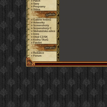
» Patch
» Savy
» Programy
» Videa
» Galerie hrdinů
» Artworky
» Screenshoty
» Screenshoty C
» Sběratelská edice
» Intro
» Obal CZ/SK
» Kniha TAoG
» FanArt
» Redakce
» Forum