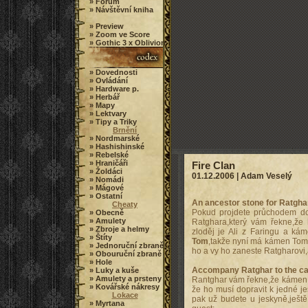
» Forum
» Návštěvní kniha
» Preview
» Zoom ve Score
» Gothic 3 x Oblivion
» Dovednosti
» Ovládání
» Hardware p.
» Herbář
» Mapy
» Lektvary
» Tipy a Triky
Brnění
» Nordmarské
» Hashishinské
» Rebelské
» Hraničáři
Fire Clan
» Žoldáci
01.12.2006 |
Adam Veselý
» Nomádi
» Mágové
» Ostatní
An ancestor stone for Ratgha
Cheaty
Pokud projdete průchodem do 
» Obecně
» Amulety
Ratghara,který vám řekne,že 
» Zbroje a helmy
zloděj je Ali z Faringu a ká
» Štíty
Tom
,takže nyní má kámen Tom
» Jednoruční zbraně
ho a vy ho zaneste Ratgharovi,
» Obouruční zbraně
» Hole
Accompany Ratghar to the c
» Luky a kuše
» Amulety a prsteny
Rantghar vám řekne,že kámen pat
» Kovářské nákresy
že ho musí dopravit k jedné je
Lokace
pak už budete u jeskyně,ještě
» Myrtana